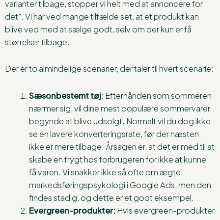
varianter tilbage, stopper vi helt med at annoncere for
det”. Vi har ved mange tilfælde set, at et produkt kan
blive ved med at sælge godt, selv om der kun er få
størrelser tilbage.
Der er to almindelige scenarier, der taler til hvert scenarie:
Sæsonbestemt tøj
: Efterhånden som sommeren
nærmer sig, vil dine mest populære sommervarer
begynde at blive udsolgt. Normalt vil du dog ikke
se en lavere konverteringsrate, før der næsten
ikke er mere tilbage. Årsagen er, at det er med til at
skabe en frygt hos forbrugeren for ikke at kunne
få varen. Vi snakker ikke så ofte om ægte
markedsføringspsykologi i Google Ads, men den
findes stadig, og dette er et godt eksempel.
Evergreen-produkter:
Hvis evergreen-produkter