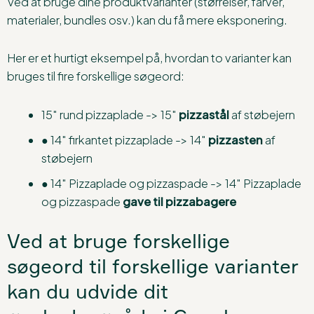
Ved at bruge dine produktvarianter (størrelser, farver,
materialer, bundles osv.) kan du få mere eksponering.
Her er et hurtigt eksempel på, hvordan to varianter kan
bruges til fire forskellige søgeord:
15″ rund pizzaplade -> 15″
pizzastål
af støbejern
● 14″ firkantet pizzaplade -> 14″
pizzasten
af
støbejern
● 14″ Pizzaplade og pizzaspade -> 14″ Pizzaplade
og pizzaspade
gave til pizzabagere
Ved at bruge forskellige
søgeord til forskellige varianter
kan du udvide dit