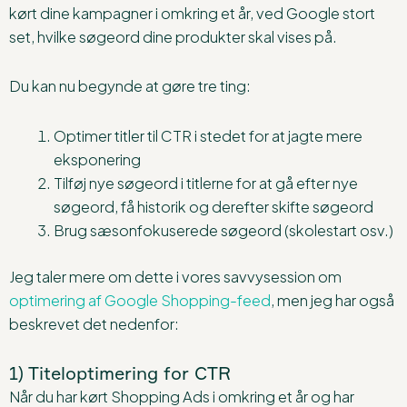
kørt dine kampagner i omkring et år, ved Google stort
set, hvilke søgeord dine produkter skal vises på.
Du kan nu begynde at gøre tre ting:
Optimer titler til CTR i stedet for at jagte mere
eksponering
Tilføj nye søgeord i titlerne for at gå efter nye
søgeord, få historik og derefter skifte søgeord
Brug sæsonfokuserede søgeord (skolestart osv.)
Jeg taler mere om dette i vores savvysession om
optimering af Google Shopping-feed
, men jeg har også
beskrevet det nedenfor:
1) Titeloptimering for CTR
Når du har kørt Shopping Ads i omkring et år og har