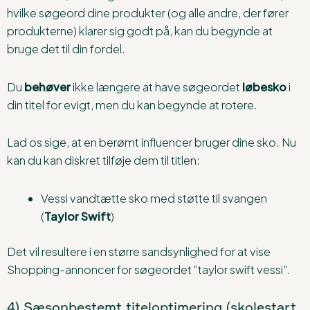
hvilke søgeord dine produkter (og alle andre, der fører
produkterne) klarer sig godt på, kan du begynde at
bruge det til din fordel.
Du
behøver
ikke længere at have søgeordet
løbesko
i
din titel for evigt, men du kan begynde at rotere.
Lad os sige, at en berømt influencer bruger dine sko. Nu
kan du kan diskret tilføje dem til titlen:
Vessi vandtætte sko med støtte til svangen
(
Taylor Swift
)
Det vil resultere i en større sandsynlighed for at vise
Shopping-annoncer for søgeordet “taylor swift vessi”.
4) Sæsonbestemt titeloptimering (skolestart,