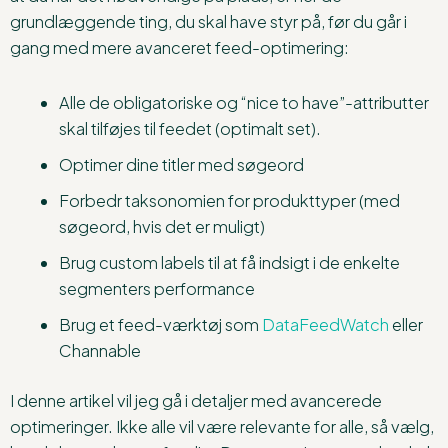
grundlæggende ting, du skal have styr på, før du går i
gang med mere avanceret feed-optimering:
Alle de obligatoriske og “nice to have”-attributter
skal tilføjes til feedet (optimalt set).
Optimer dine titler med søgeord
Forbedr taksonomien for produkttyper (med
søgeord, hvis det er muligt)
Brug custom labels til at få indsigt i de enkelte
segmenters performance
Brug et feed-værktøj som
DataFeedWatch
eller
Channable
I denne artikel vil jeg gå i detaljer med avancerede
optimeringer. Ikke alle vil være relevante for alle, så vælg,