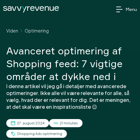
Gå
Menu
til
indholdet
Viden
Optimering
Avanceret optimering af
Shopping feed: 7 vigtige
områder at dykke ned i
I denne artikel vil jeg gå i detaljer med avancerede
optimeringer. Ikke alle vil være relevante for alle, så
vælg, hvad der er relevant for dig. Det er meningen,
at det skal være en inspirationsliste 😉
27. august 2024
21 minutes
Shopping Ads optimering