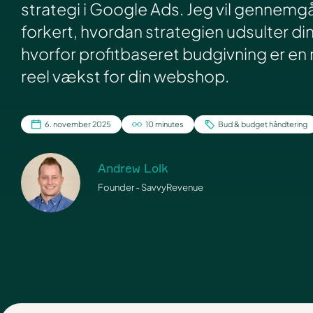
strategi i Google Ads. Jeg vil gennemgå
forkert, hvordan strategien udsulter d
hvorfor profitbaseret budgivning er e
reel vækst for din webshop.
6. november 2025
10 minutes
Bud & budget håndtering
Andrew Lolk
Founder - SavvyRevenue