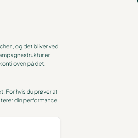
chen, og det bliver ved
 kampagnestruktur er
konti oven på det.
et. For hvis du prøver at
boterer din performance.