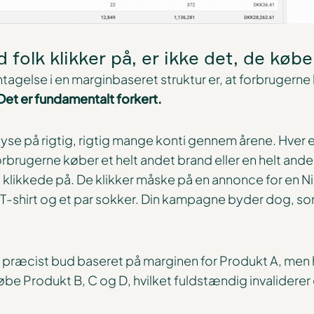
folk klikker på, er ikke det, de købe
gelse i en marginbaseret struktur er, at forbrugerne
Det er fundamentalt forkert.
lyse på rigtig, rigtig mange konti gennem årene. Hver 
rbrugerne køber et helt andet brand eller en helt and
t klikkede på. De klikker måske på en annonce for en 
T-shirt og et par sokker. Din kampagne byder dog, s
 præcist bud baseret på marginen for Produkt A, men 
e Produkt B, C og D, hvilket fuldstændig invaliderer 