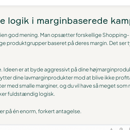
ge logik i marginbaserede ka
egien god mening. Man opsætter forskellige Shopping-
ge produktgrupper baseret på deres margin. Det ser t
ige. Ideen er at byde aggressivt på dine højmarginprod
ter dine lavmarginprodukter mod at blive ikke profitab
r med smalle marginer, og du vil have så meget som m
ker fuldstændig logisk.
ler på én enorm, forkert antagelse.