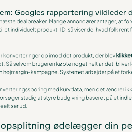
em: Googles rapportering vildleder 
n næste dealbreaker. Mange annoncører antager, at ford
l et individuelt produkt-ID, så viser de, hvad folk rent 
 konverteringer op imod det produkt, der blev
klikke
øbt. Så selvom brugeren købte noget helt andet, blive
 din højmargin-kampagne. Systemet arbejder på et fork
konverteringssporing med kurvdata, men det ændrer ikk
orsøger stadig at styre budgivning baseret på et indle
eelt ser ud.
aopsplitning ødelægger din p