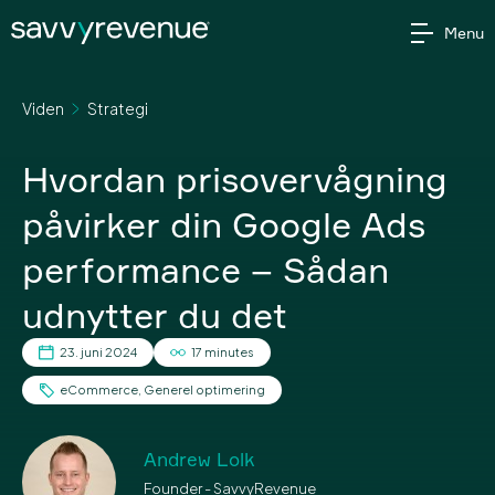
Gå
Menu
til
indholdet
Viden
Strategi
Hvordan prisovervågning
påvirker din Google Ads
performance – Sådan
udnytter du det
23. juni 2024
17 minutes
eCommerce
,
Generel optimering
Andrew Lolk
Founder - SavvyRevenue