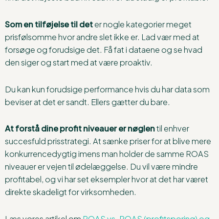
Som en tilføjelse til det
er nogle kategorier meget
prisfølsomme hvor andre slet ikke er. Lad vær med at
forsøge og forudsige det. Få fat i dataene og se hvad
den siger og start med at være proaktiv.
Du kan kun forudsige performance hvis du har data som
beviser at det er sandt. Ellers gætter du bare.
At forstå dine profit niveauer er nøglen
til enhver
succesfuld prisstrategi. At sænke priser for at blive mere
konkurrencedygtig imens man holder de samme ROAS
niveauer er vejen til ødelæggelse. Du vil være mindre
profitabel, og vi har set eksempler hvor at det har været
direkte skadeligt for virksomheden.
Læs vores artikel om
ROAS vs. POAS (profitsporing) og