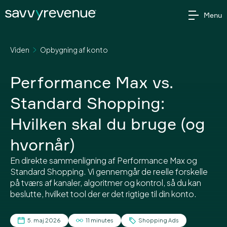
Gå
Menu
til
indholdet
Viden
Opbygning af konto
Performance Max vs.
Standard Shopping:
Hvilken skal du bruge (og
hvornår)
En direkte sammenligning af Performance Max og
Standard Shopping. Vi gennemgår de reelle forskelle
på tværs af kanaler, algoritmer og kontrol, så du kan
beslutte, hvilket tool der er det rigtige til din konto.
5. maj 2026
11 minutes
Shopping Ads