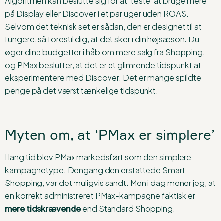
Algoritmen kan beslutte sig for at ‘teste’ at bruge mere
på Display eller Discover i et par uger uden ROAS.
Selvom det teknisk set er sådan, den er designet til at
fungere, så forestil dig, at det sker i din højsæson. Du
øger dine budgetter i håb om mere salg fra Shopping,
og PMax beslutter, at det er et glimrende tidspunkt at
eksperimentere med Discover. Det er mange spildte
penge på det værst tænkelige tidspunkt.
Myten om, at ‘PMax er simplere’
I lang tid blev PMax markedsført som den simplere
kampagnetype. Dengang den erstattede Smart
Shopping, var det muligvis sandt. Men i dag mener jeg, at
en korrekt administreret PMax-kampagne faktisk er
mere tidskrævende
end Standard Shopping.