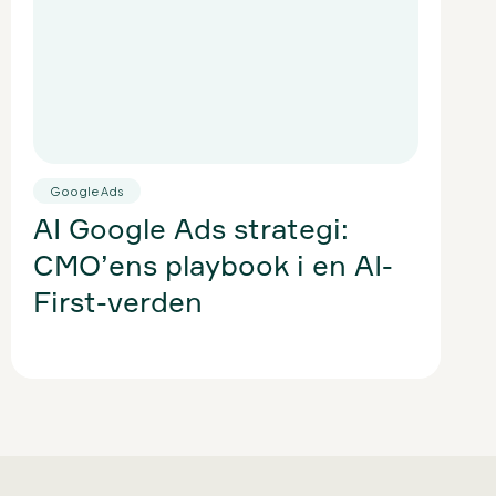
Google Ads
Go
AI Google Ads strategi:
Go
CMO’ens playbook i en AI-
ev
First-verden
da