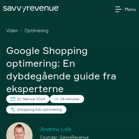
Gå
Menu
til
indholdet
Viden
Optimering
Google Shopping
optimering: En
dybdegående guide fra
eksperterne
22. februar 2024
26 minutes
Shopping Ads optimering
Andrew Lolk
Founder - SavvyRevenue