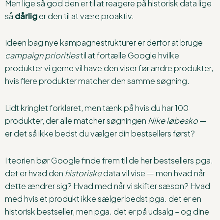
Men lige så god den er til at reagere på historisk data lige
så
dårlig
er den til at være proaktiv.
Ideen bag nye kampagnestrukturer er derfor at bruge
campaign priorities
til at fortælle Google hvilke
produkter vi gerne vil have den viser før andre produkter,
hvis flere produkter matcher den samme søgning.
Lidt kringlet forklaret, men tænk på hvis du har 100
produkter, der alle matcher søgningen
Nike løbesko
—
er det så ikke bedst du vælger din bestsellers først?
I teorien bør Google finde frem til de her bestsellers pga.
det er hvad den
historiske
data vil vise — men hvad når
dette ændrer sig? Hvad med når vi skifter sæson? Hvad
med hvis et produkt ikke sælger bedst pga. det er en
historisk bestseller, men pga. det er på udsalg – og dine