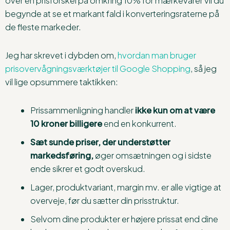
over en prisforskel på omkring 10% for mærkevarer vil du
begynde at se et markant fald i konverteringsraterne på
de fleste markeder.
Jeg har skrevet i dybden om,
hvordan man bruger
prisovervågningsværktøjer til Google Shopping
, så jeg
vil lige opsummere taktikken:
Prissammenligning handler
ikke kun om at være
10 kroner billigere
end en konkurrent.
Sæt sunde priser, der understøtter
markedsføring,
øger omsætningen og i sidste
ende sikrer et godt overskud.
Lager, produktvariant, margin mv. er alle vigtige at
overveje, før du sætter din prisstruktur.
Selvom dine produkter er højere prissat end dine